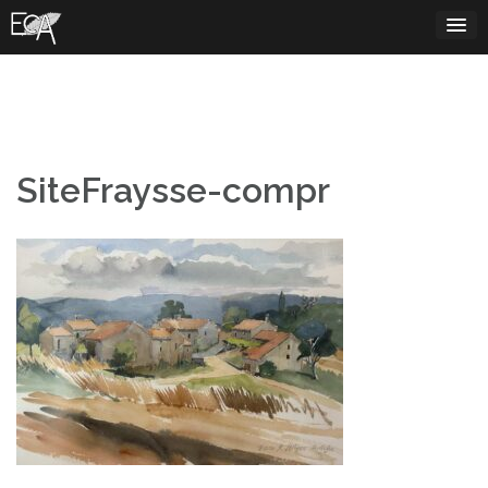
Skip
to
content
SiteFraysse-compr