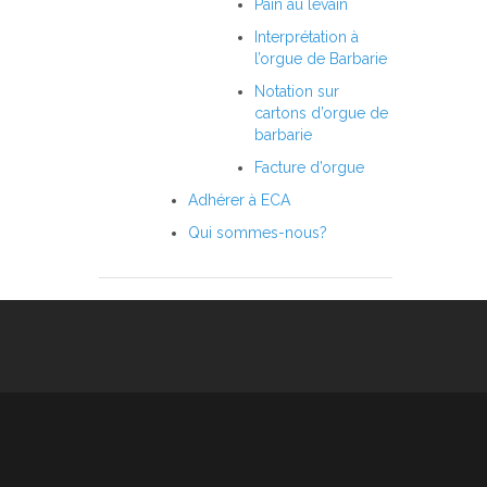
Pain au levain
Interprétation à
l’orgue de Barbarie
Notation sur
cartons d’orgue de
barbarie
Facture d’orgue
Adhérer à ECA
Qui sommes-nous?